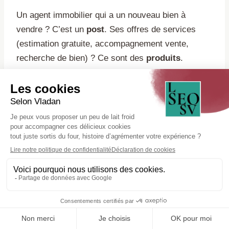
Un agent immobilier qui a un nouveau bien à
vendre ? C’est un
post
. Ses offres de services
(estimation gratuite, accompagnement vente,
recherche de bien) ? Ce sont des
produits
.
Les zones desservies :
stratégie progressive
La section « Zones desservies » sur votre fiche
Google Business Profile permet à Google de savoir
dans quelle zone vous êtes actif. Et ici, il faut être
stratégique. Pas question de tout mettre d’un coup.